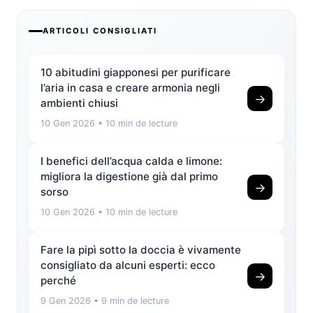
ARTICOLI CONSIGLIATI
10 abitudini giapponesi per purificare
l’aria in casa e creare armonia negli
→
ambienti chiusi
10 Gen 2026
• 10 min de lecture
I benefici dell’acqua calda e limone:
migliora la digestione già dal primo
→
sorso
10 Gen 2026
• 10 min de lecture
Fare la pipì sotto la doccia è vivamente
consigliato da alcuni esperti: ecco
→
perché
9 Gen 2026
• 9 min de lecture