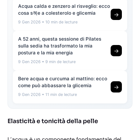
Acqua calda e zenzero al risveglio: ecco
cosa s쳭e a colesterolo e glicemia
→
9 Gen 2026
• 10 min de lecture
A 52 anni, questa sessione di Pilates
sulla sedia ha trasformato la mia
→
postura e la mia energia
9 Gen 2026
• 9 min de lecture
Bere acqua e curcuma al mattino: ecco
come può abbassare la glicemia
→
9 Gen 2026
• 11 min de lecture
Elasticità e tonicità della pelle
L’acqua è un componente fondamentale del